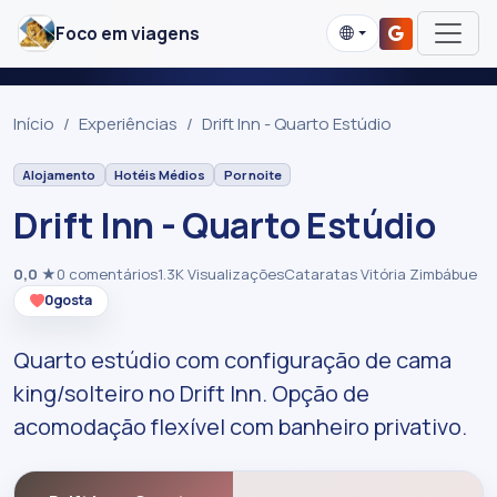
Foco em viagens
Início
Experiências
Drift Inn - Quarto Estúdio
Alojamento
Hotéis Médios
Por noite
Drift Inn - Quarto Estúdio
0,0
★
0 comentários
1.3K Visualizações
Cataratas Vitória Zimbábue
0
gosta
Quarto estúdio com configuração de cama
king/solteiro no Drift Inn. Opção de
acomodação flexível com banheiro privativo.