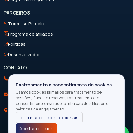
PARCEIROS
Torne-se Parceiro
Programa de afiliados
Políticas
Desenvolvedor
CONTATO
Telefone
+263 713 199 088
Rastreamento e consentimento de cookies
Usamos cookies primários para tratamento de
E-mail
sessões, fluxo de reservas, rastreamento de
info@focustravelandtours.com
consentimento analítico, atribuição de afiliados e
métricas de engajamento.
Localização
Cataratas Vitória, Zimbábue
Recusar cookies opcionais
Aceitar cookies