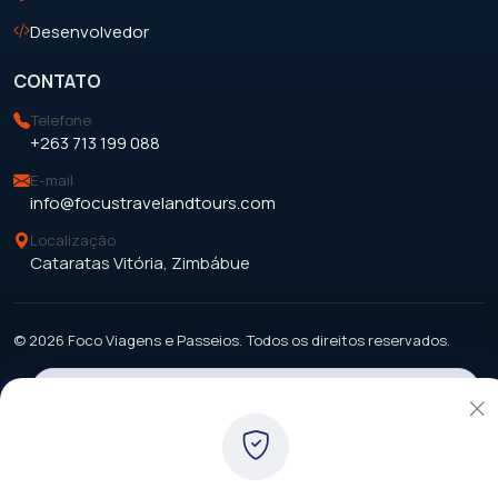
Desenvolvedor
CONTATO
Telefone
+263 713 199 088
E-mail
info@focustravelandtours.com
Localização
Cataratas Vitória, Zimbábue
© 2026 Foco Viagens e Passeios. Todos os direitos reservados.
Rastreamento e consentimento de cookies
Usamos cookies primários para tratamento de sessões,
fluxo de reservas, rastreamento de consentimento
analítico, atribuição de afiliados e métricas de