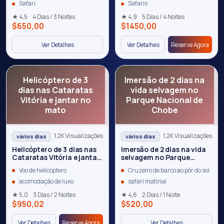
Safari
Safaris
★ 4,5
4 Dias / 3 Noites
★ 4,9
5 Dias / 4 Noites
$650,00
$1450,00
Ver Detalhes
Ver Detalhes
Reserve Agora
Helicóptero de 3
Imersão de 2 dias na
dias nas Cataratas
vida selvagem no
Vitória e jantar no
Parque Nacional de
mato
Chobe
1.2K Visualizações
1.2K Visualizações
vários dias
vários dias
Helicóptero de 3 dias nas
Imersão de 2 dias na vida
Cataratas Vitória e jantar
selvagem no Parque
no mato
Nacional de Chobe
Voo de helicóptero
Cruzeiro de barco ao pôr do sol
acomodação de luxo
safari matinal
★ 5,0
3 Dias / 2 Noites
★ 4,6
2 Dias / 1 Noite
$950,02
$520,00
Ver Detalhes
Reserve Agora
Ver Detalhes