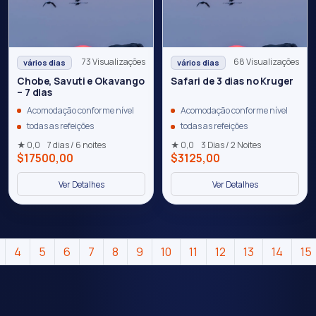
73 Visualizações
68 Visualizações
vários dias
vários dias
Chobe, Savuti e Okavango
Safari de 3 dias no Kruger
– 7 dias
Acomodação conforme nível
Acomodação conforme nível
todas as refeições
todas as refeições
★ 0,0
7 dias / 6 noites
★ 0,0
3 Dias / 2 Noites
$17500,00
$3125,00
Ver Detalhes
Ver Detalhes
4
5
6
7
8
9
10
11
12
13
14
15