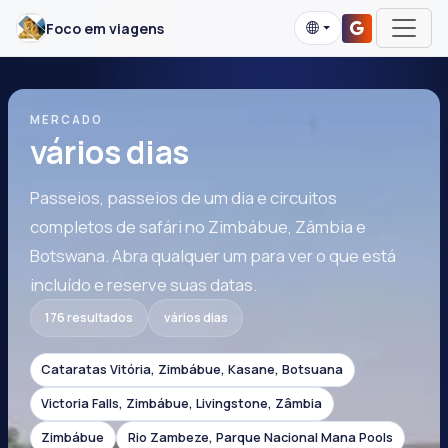
Foco em viagens
MERCADO
vários dias
Passeios, passeios de um dia e circuitos
completos de safári no Zimbábue, Zâmbia e
Botswana. Abra qualquer um para ver o que está
incluído e reserve suas datas.
176 resultados
vários dias
Cataratas Vitória, Zimbábue, Kasane, Botsuana
Victoria Falls, Zimbábue, Livingstone, Zâmbia
Zimbábue
Rio Zambeze, Parque Nacional Mana Pools