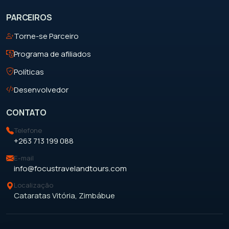
PARCEIROS
Torne-se Parceiro
Programa de afiliados
Políticas
Desenvolvedor
CONTATO
Telefone
+263 713 199 088
E-mail
info@focustravelandtours.com
Localização
Cataratas Vitória, Zimbábue