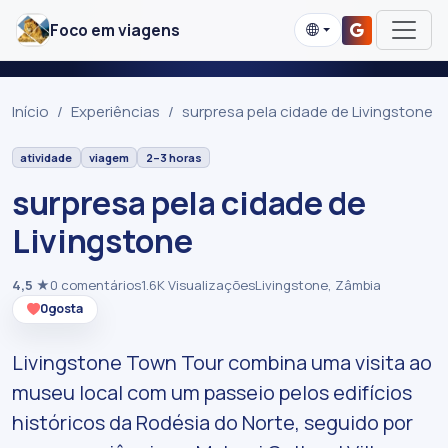
Foco em viagens
Início
Experiências
surpresa pela cidade de Livingstone
atividade
viagem
2–3 horas
surpresa pela cidade de
Livingstone
4,5
★
0 comentários
1.6K Visualizações
Livingstone, Zâmbia
0
gosta
Livingstone Town Tour combina uma visita ao
museu local com um passeio pelos edifícios
históricos da Rodésia do Norte, seguido por