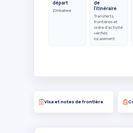
départ
de
l'itinéraire
Zimbabwe
Transferts,
frontières et
ordre d'activité
vérifiés
localement
Visa et notes de frontière
C