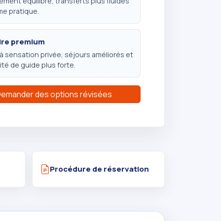
ment équilibré, transferts plus fluides
me pratique.
aire premium
 à sensation privée, séjours améliorés et
té de guide plus forte.
emander des options révisées
Procédure de réservation