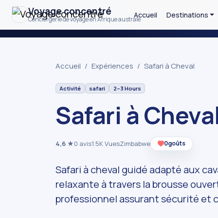
Voyage concentré
Accueil
Destinations
Conciergerie de voyage en Afrique australe
Accueil
Expériences
Safari à Cheval
Activité
safari
2–3 Hours
Safari à Cheva
4,6
★
0 avis
1.5K Vues
Zimbabwe
0
goûts
Safari à cheval guidé adapté aux ca
relaxante à travers la brousse ouver
professionnel assurant sécurité et 