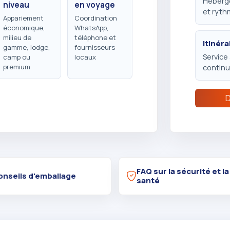
Héberge
niveau
en voyage
et ryth
Appariement
Coordination
économique,
WhatsApp,
milieu de
téléphone et
Itinér
gamme, lodge,
fournisseurs
Service
camp ou
locaux
premium
continui
D
FAQ sur la sécurité et la
onseils d'emballage
santé