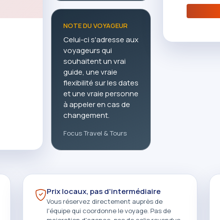
NOTE DU VOYAGEUR
Celui-ci s'adresse aux
voyageurs qui
souhaitent un vrai
guide, une vraie
flexibilité sur les dates
et une vraie personne
à appeler en cas de
changement.
Focus Travel & Tours
Prix ​​locaux, pas d'intermédiaire
Vous réservez directement auprès de
l'équipe qui coordonne le voyage. Pas de
majoration d'agence, pas de colis revendus.