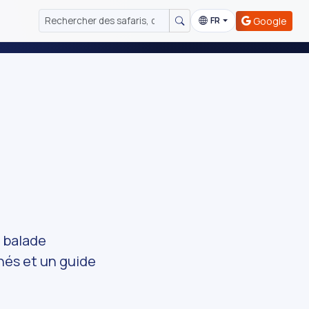
Google
FR
e balade
înés et un guide