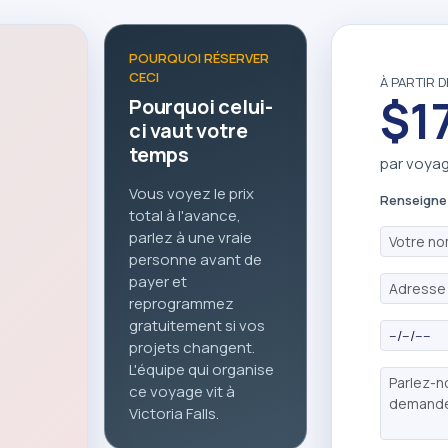
POURQUOI RÉSERVER
CECI
À PARTIR D
$1
Pourquoi celui-
ci vaut votre
temps
par voya
Vous voyez le prix
Renseigne
total à l'avance,
parlez à une vraie
personne avant de
payer et
reprogrammez
gratuitement si vos
projets changent.
L'équipe qui organise
ce voyage vit à
Victoria Falls.