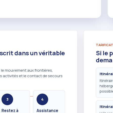
TARIFICAT
crit dans un véritable
Si le 
deman
e, le mouvement aux frontières,
Itinéra
s activités et le contact de secours
Itinérai
héberge
possibl
3
4
Itinéra
Restez à
Assistance