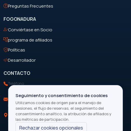
Preguntas Frecuentes
FOGONADURA
Conviértase en Socio
programa de afiliados
Políticas
Desarrollador
CONTACTO
Teléfono
+263 713 199 088
Seguimiento y consentimiento de cookies
Correo electrónico
Utilizamos cookies de origen para el manejo de
info@focustravelandtours.com
sesiones, el flujo de reservas, el seguimiento del
consentimiento analítico, la atribución de afiliados y
Ubicación
las métricas de participación.
Cataratas Victoria, Zimbabue
Rechazar cookies opcionales