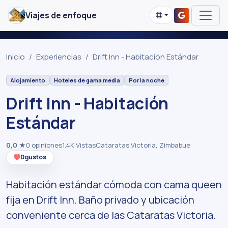
Viajes de enfoque
Inicio
Experiencias
Drift Inn - Habitación Estándar
Alojamiento
Hoteles de gama media
Por la noche
Drift Inn - Habitación
Estándar
0,0
★
0 opiniones
1.4K Vistas
Cataratas Victoria, Zimbabue
0
gustos
Habitación estándar cómoda con cama queen
fija en Drift Inn. Baño privado y ubicación
conveniente cerca de las Cataratas Victoria.