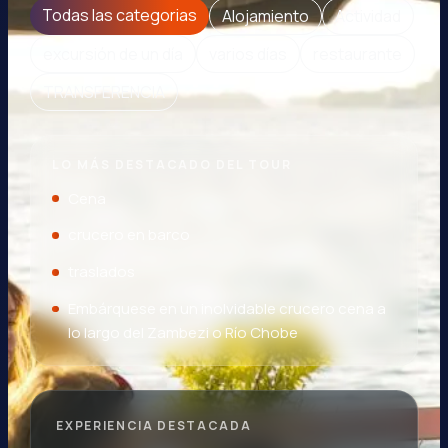
Todas las categorias
Alojamiento
Actividad
excursión de un día
varios días
restaurante
TRANSFERENCIA
LO MÁS DESTACADO DEL TOUR
Cena
crucero en barco
traslados
Embárquese en un inolvidable crucero cena a
lo largo del Zambezi o Río Chobe
EXPERIENCIA DESTACADA