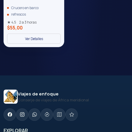
Crucero en barco
refrescos
★ 4,5
2 a 3 horas
$55,00
Ver Detalles
Viajes de enfoque
Conserje de viajes de África meridional
EXPLORAR