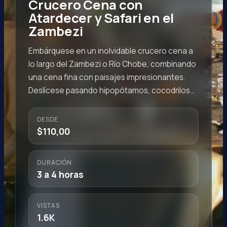
Crucero Cena con
Atardecer y Safari en el
Zambezi
Embárquese en un inolvidable crucero cena a
lo largo del Zambezi o Río Chobe, combinando
una cena fina con paisajes impresionantes.
Deslícese pasando hipopótamos, cocodrilos…
DESDE
$110,00
DURACIÓN
3 a 4 horas
VISTAS
1.6K