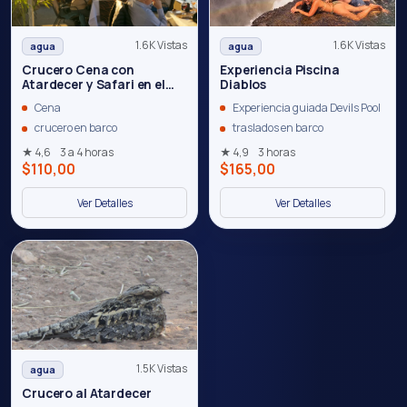
1.6K Vistas
1.6K Vistas
agua
agua
Crucero Cena con
Experiencia Piscina
Atardecer y Safari en el
Diablos
Zambezi
Cena
Experiencia guiada Devils Pool
crucero en barco
traslados en barco
★ 4,6
3 a 4 horas
★ 4,9
3 horas
$110,00
$165,00
Ver Detalles
Ver Detalles
1.5K Vistas
agua
Crucero al Atardecer