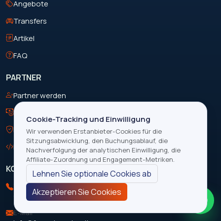
Angebote
Transfers
Artikel
FAQ
PARTNER
Partner werden
Partnerprogramm
Cookie-Tracking und Einwilligung
Richtlinien
Wir verwenden Erstanbieter-Cookies für die
Sitzungsabwicklung, den Buchungsablauf, die
Entwickler
Nachverfolgung der analytischen Einwilligung, die
Affiliate-Zuordnung und Engagement-Metriken.
KONTAKT
Lehnen Sie optionale Cookies ab
Telefon
Akzeptieren Sie Cookies
+263 713 199 088
E-Mail